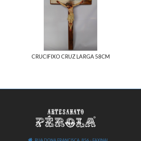
CRUCIFIXO CRUZ LARGA 58CM
N.
RUA DONA FRANCISCA, 856 - FAXINAL