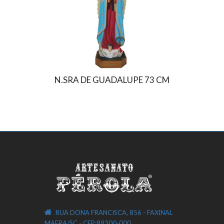
N.SRA DE GUADALUPE 73 CM
SAO 
RUA DONA FRANCISCA, 856 - FAXINAL
MAFRA/SC - CEP:89300-000