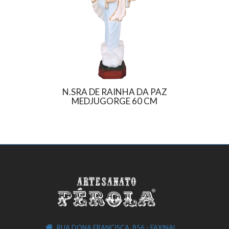
N.SRA DE RAINHA DA PAZ
N.SRA 
MEDJUGORGE 60 CM
RUA DONA FRANCISCA, 856 - FAXINAL