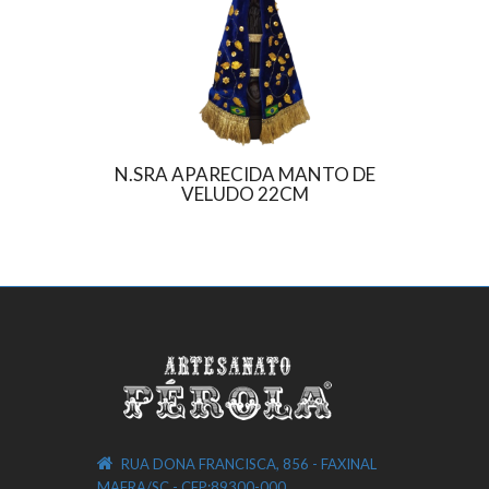
N.SRA APARECIDA MANTO DE
N.SRA 
VELUDO 22CM
RUA DONA FRANCISCA, 856 - FAXINAL
MAFRA/SC - CEP:89300-000